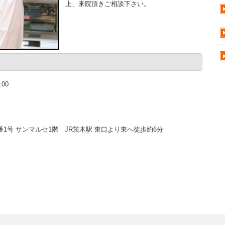
上、来院頂きご相談下さい。
:00
番1号 サンマルセ1階 JR茨木駅 東口より東へ徒歩約6分