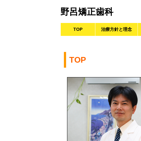
野呂矯正歯科
コ
TOP
治療方針と理念
メインメニュー
ン
テ
ン
TOP
ツ
へ
移
動